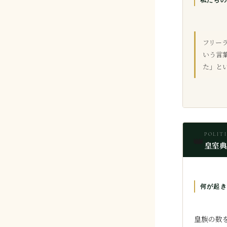
私たちの
フリー
いう言
た」と
POLIT
👑
皇室典
何が起き
皇族の数