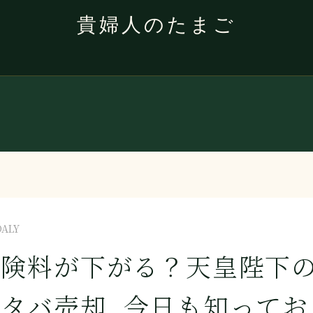
貴婦人のたまご
DALY
保険料が下がる？天皇陛下
タバ売却…今日も知ってお