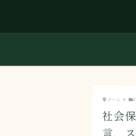
ホーム
社会
言、ス