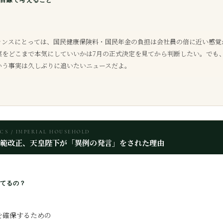
目線で考えること
ランスにとっては、国民健康保険料・国民年金の負担は会社員の倍に近い感覚
葉をどこまで本気にしていいかは7月の正式決定を見てから判断したい。でも
いう事実は久しぶりに追いたいニュースだよ。
ICS / IMPERIAL HOUSEHOLD
範改正、天皇陛下が「異例の発言」をされた理由
てるの？
を確保するための