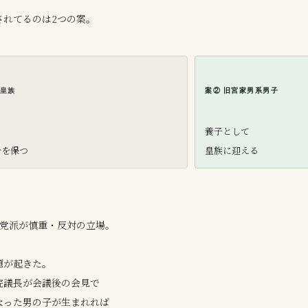
されてるのは2つの案。
性皇族
案② 旧宮家男系男子
も
養子として
分を保つ
皇族に迎える
6党派が慎重・反対の立場。
題が起きた。
院議長が会議後の会見で
なった男の子が生まれれば