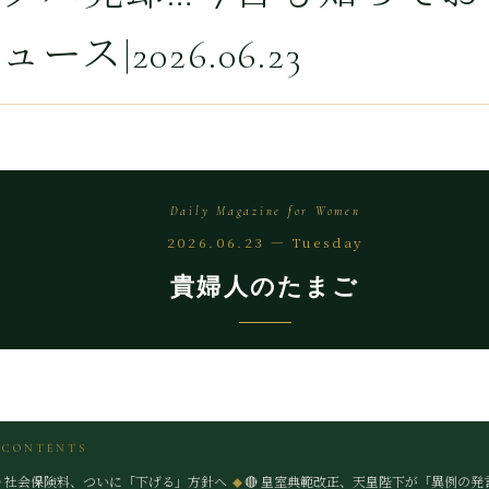
ース|2026.06.23
Daily Magazine for Women
2026.06.23 — Tuesday
貴婦人のたまご
 CONTENTS
🔴 社会保険料、ついに「下げる」方針へ
🔴 皇室典範改正、天皇陛下が「異例の