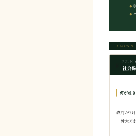

TODAY’S N
POLIC
💴
社会保
何が起き
政府が7
「骨太方針