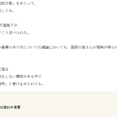
範改正案」をめぐって、
糾してる。
、天皇陛下が
でこう述べられた。
の確保のあり方についての議論においても、国民の皆さんの理解が得ら
」
天皇は
言をしない慣例がある中で
の流れや背景