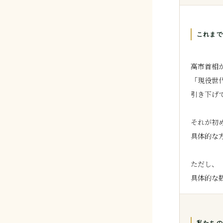
これまで
高市首相
「現役世
引き下げ
それが初
具体的な
ただし、