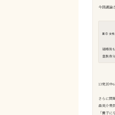
今回議論
案① 女
結婚後
皇族身
13党派中
さらに問
森英介衆
「養子に