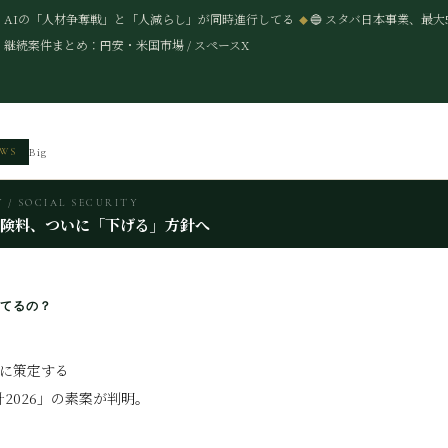
🟡 AIの「人材争奪戦」と「人減らし」が同時進行してる
🔵 スタバ日本事業、最大
 継続案件まとめ：円安・米国市場 / スペースX
Big
EWS
Y / SOCIAL SECURITY
険料、ついに「下げる」方針へ
てるの？
月に策定する
2026」の素案が判明。