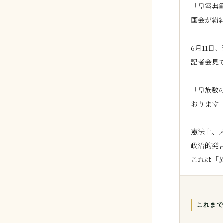
「皇室典
国会が紛
6月11日
記者会見
「皇族数
おります
憲法上、
政治的発
これまで